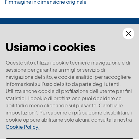
l'immagine in dimensione originale
Modenatur s.c.a.r.l.
Via Scudari 10, 41121, Modena Italy
Tel:
39 059220022
Usiamo i cookies
Email:
info@modenatur.it
PEC:
modenatur@legalmail.it
P.I. e C.F 02374350367
REA: MO 285204
SDI CMBAR97
©2024
All rights reserved.
Questo sito utilizza i cookie tecnici di navigazione e di
sessione per garantire un miglior servizio di
navigazione del sito, e cookie analitici per raccogliere
informazioni sull'uso del sito da parte degli utenti.
Chi siamo
Condizioni generali
Utilizza anche cookie di profilazione dell'utente per fini
Contatti
Privacy policy
statistici. I cookie di profilazione puoi decidere se
Blog
Cookie policy
abilitarli o meno cliccando sul pulsante 'Cambia le
Mappa del sito
Contributi
impostazioni'. Per saperne di più su come disabilitare i
cookie oppure abilitarne solo alcuni, consulta la nostra
Cookie Policy.