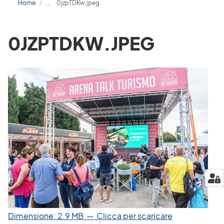
Home
0jzpTDKw.jpeg
/
0JZPTDKW.JPEG
Dimensione: 2.9 MB
—
Clicca per scaricare